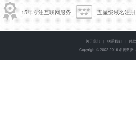
15年专注互联网服务
五星级域名注册
关于我们
|
联系我们
|
付款
Copyright © 2002-2016 名扬数据, 