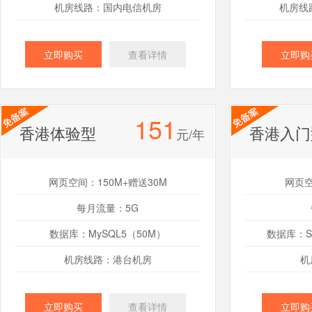
机房线路：国内电信机房
机房线
立即购买
查看详情
立即购
151
香港体验型
香港入门
元/年
网页空间：150M+赠送30M
网页空
每月流量：5G
数据库：MySQL5（50M）
数据库：SQ
机房线路：港台机房
机
立即购买
查看详情
立即购