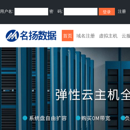
用户名:
密 码:
注册
首页
域名注册
虚拟主机
云